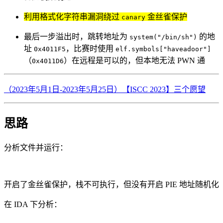
利用格式化字符串漏洞绕过
金丝雀保护
canary
最后一步溢出时，跳转地址为
的地
system("/bin/sh")
址
，比赛时使用
0x4011F5
elf.symbols["haveadoor"]
（
）在远程是可以的，但本地无法 PWN 通
0x4011D6
（2023年5月1日-2023年5月25日）【ISCC 2023】三个愿望
思路
分析文件并运行：
开启了金丝雀保护，栈不可执行，但没有开启 PIE 地址随机化
在 IDA 下分析：