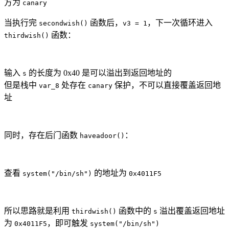
方为
canary
当执行完
函数后，
，下一次循环进入
secondwish()
v3 = 1
函数：
thirdwish()
输入
的长度为 0x40 是可以溢出到返回地址的
s
但是栈中
处存在
保护，不可以直接覆盖返回地
var_8
canary
址
同时，存在后门函数
：
haveadoor()
查看
的地址为
system("/bin/sh")
0x4011F5
所以思路就是利用
函数中的
溢出覆盖返回地址
thirdwish()
s
为
，即可触发
0x4011F5
system("/bin/sh")