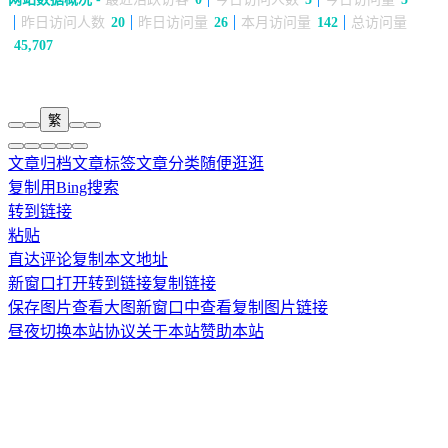
昨日访问人数
20
昨日访问量
26
本月访问量
142
总访问量
45,707
繁
文章归档
文章标签
文章分类
随便逛逛
复制
用Bing搜索
转到链接
粘贴
直达评论
复制本文地址
新窗口打开
转到链接
复制链接
保存图片
查看大图
新窗口中查看
复制图片链接
昼夜切换
本站协议
关于本站
赞助本站