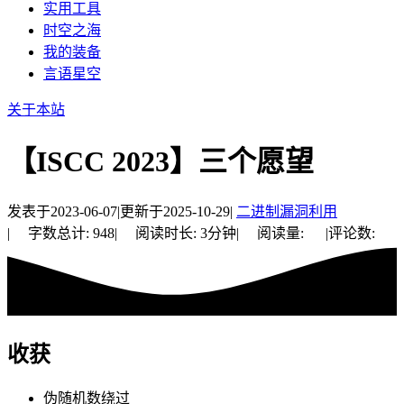
实用工具
时空之海
我的装备
言语星空
关于本站
【ISCC 2023】三个愿望
发表于
2023-06-07
|
更新于
2025-10-29
|
二进制漏洞利用
|
字数总计:
948
|
阅读时长:
3分钟
|
阅读量:
|
评论数:
收获
伪随机数绕过