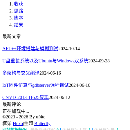
收获
思路
脚本
结果
最新文章
AFL++环境搭建与模糊测试
2024-10-14
U盘重装系统以及Ubuntu与Windows双系统
2024-09-28
多架构与交叉编译
2024-06-16
IoT固件仿真与gdbserver远程调试
2024-06-16
CNVD-2013-11625复现
2024-06-12
最新评论
正在加载中...
©2023 - 2026 By uf4te
框架
Hexo
|
主题
Butterfly
网站数据概况 -
最近活跃访客
0
今日访问人数
5
今日访问量
5