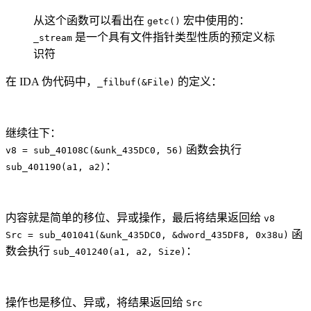
从这个函数可以看出在
宏中使用的：
getc()
是一个具有文件指针类型性质的预定义标
_stream
识符
在 IDA 伪代码中，
的定义：
_filbuf(&File)
继续往下：
函数会执行
v8 = sub_40108C(&unk_435DC0, 56)
：
sub_401190(a1, a2)
内容就是简单的移位、异或操作，最后将结果返回给
v8
函
Src = sub_401041(&unk_435DC0, &dword_435DF8, 0x38u)
数会执行
：
sub_401240(a1, a2, Size)
操作也是移位、异或，将结果返回给
Src