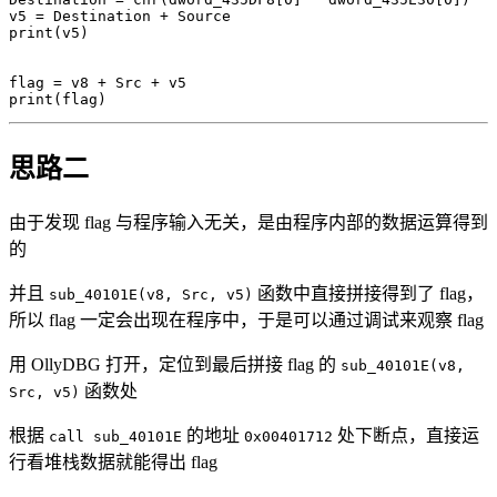
v5 
=
 Destination 
+
print
(
v5
)
flag 
=
 v8 
+
 Src 
+
print
(
flag
)
思路二
由于发现 flag 与程序输入无关，是由程序内部的数据运算得到
的
并且
函数中直接拼接得到了 flag，
sub_40101E(v8, Src, v5)
所以 flag 一定会出现在程序中，于是可以通过调试来观察 flag
用 OllyDBG 打开，定位到最后拼接 flag 的
sub_40101E(v8,
函数处
Src, v5)
根据
的地址
处下断点，直接运
call sub_40101E
0x00401712
行看堆栈数据就能得出 flag