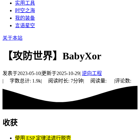
实用工具
时空之海
我的装备
言语星空
关于本站
【攻防世界】BabyXor
发表于
2023-05-10
|
更新于
2025-10-29
|
逆向工程
|
字数总计:
1.9k
|
阅读时长:
7分钟
|
阅读量:
|
评论数:
收获
使用 ESP 定律法进行脱壳