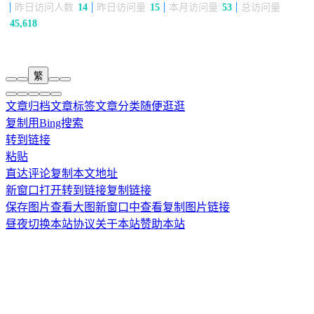
昨日访问人数
14
昨日访问量
15
本月访问量
53
总访问量
45,618
繁
文章归档
文章标签
文章分类
随便逛逛
复制
用Bing搜索
转到链接
粘贴
直达评论
复制本文地址
新窗口打开
转到链接
复制链接
保存图片
查看大图
新窗口中查看
复制图片链接
昼夜切换
本站协议
关于本站
赞助本站