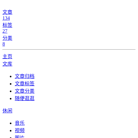
文章
134
标签
27
分类
8
主页
文库
文章归档
文章标签
文章分类
随便逛逛
休闲
音乐
视频
图片