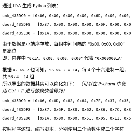
通过 IDA 生成 Python 列表：
unk_435DC0 
=
[
0x66
,
0x00
,
0x00
,
0x00
,
0x6D
,
0x00
,
0x00
,
dword_435DF8 
=
[
0x37
,
0x00
,
0x00
,
0x00
,
0x6F
,
0x00
,
0x0
dword_435E30 
=
[
0x1A
,
0x00
,
0x00
,
0x00
,
0x00
,
0x00
,
0x0
由于数据是小端序存放，每组中间间隔的 “0x00, 0x00, 0x00”
是高位
即：内存中
代表
"0x1A, 0x00, 0x00, 0x00"
"0x0000001A"
根据
也可知，
，每 4 个十六进制一组，
a2 >> 2
56 >> 2 = 14
共 56 / 4 = 14 组
所以导出的数据其实可以简化如下：
（可以在 Pycharm 中使
用 Ctrl + F 进行替换快速得到）
unk_435DC0 
=
[
0x66
,
0x6D
,
0x63
,
0x64
,
0x7F
,
0x37
,
0x35
,
dword_435DF8 
=
[
0x37
,
0x6F
,
0x38
,
0x62
,
0x36
,
0x7C
,
0x3
dword_435E30 
=
[
0x1A
,
0x00
,
0x00
,
0x51
,
0x05
,
0x11
,
0x5
按照程序逻辑，编写脚本，分别使用三个函数生成三个字符