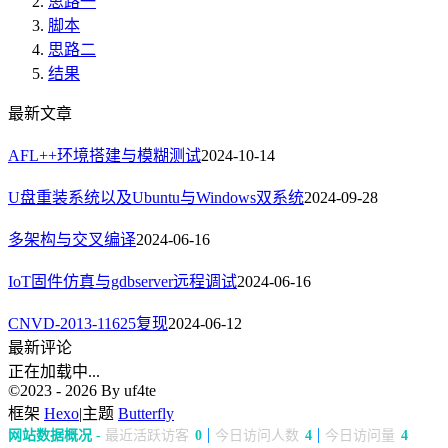
思路一
脚本
思路二
结果
最新文章
AFL++环境搭建与模糊测试
2024-10-14
U盘重装系统以及Ubuntu与Windows双系统
2024-09-28
多架构与交叉编译
2024-06-16
IoT固件仿真与gdbserver远程调试
2024-06-16
CNVD-2013-11625复现
2024-06-12
最新评论
正在加载中...
©2023 - 2026 By uf4te
框架
Hexo
|
主题
Butterfly
网站数据概况 -
最近活跃访客
0
今日访问人数
4
今日访问量
4