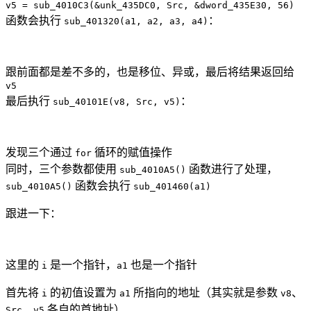
v5 = sub_4010C3(&unk_435DC0, Src, &dword_435E30, 56)
函数会执行
：
sub_401320(a1, a2, a3, a4)
跟前面都是差不多的，也是移位、异或，最后将结果返回给
v5
最后执行
：
sub_40101E(v8, Src, v5)
发现三个通过
循环的赋值操作
for
同时，三个参数都使用
函数进行了处理，
sub_4010A5()
函数会执行
sub_4010A5()
sub_401460(a1)
跟进一下：
这里的
是一个指针，
也是一个指针
i
a1
首先将
的初值设置为
所指向的地址（其实就是参数
、
i
a1
v8
、
各自的首地址）
Src
v5