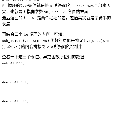
for 循环的结束条件就是将
所指向的非
元素全部遍历
a1
'\0'
完，也就是
指向参数
、
、
各自的末尾
i
v8
Src
v5
最后返回的
是两个地址的差，差值其实就是字符串的
i - a1
长度
再结合三个 for 循环的内容，可知：
函数的功能是将 a1(
)、a2(
sub_40101E(v8, Src, v5)
v8
Src
)、a3(
) 的内容拼接到
所指向的地址中
v5
v10
查看一下这三个移位、异或函数所使用的数据
：
unk_435DC0
：
dword_435DF8
：
dword_435E30