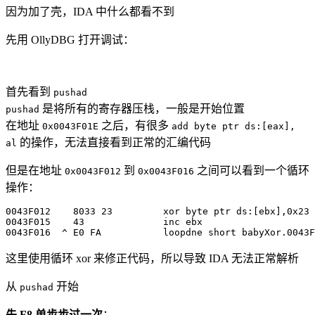
因为加了壳，IDA 中什么都看不到
先用 OllyDBG 打开调试：
首先看到
pushad
是将所有的寄存器压栈，一般是开始位置
pushad
在地址
之后，有很多
0x0043F01E
add byte ptr ds:[eax],
的操作，无法直接看到正常的汇编代码
al
但是在地址
到
之间可以看到一个循环
0x0043F012
0x0043F016
操作：
0043F
012
8033
23
         xor byte ptr ds
:
[
ebx
]
,
0x23
0043F
015
43
0043F
016
^
 E0 FA           loopdne 
short
 babyXor
.
0043F
这里使用循环 xor 来修正代码，所以导致 IDA 无法正常解析
从
开始
pushad
先 F8 单步步过一次
：