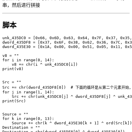
串，然后进行拼接
脚本
unk_435DC0 
=
[
0x66
,
0x6D
,
0x63
,
0x64
,
0x7F
,
0x37
,
0x35
,
dword_435DF8 
=
[
0x37
,
0x6F
,
0x38
,
0x62
,
0x36
,
0x7C
,
0x3
dword_435E30 
=
[
0x1A
,
0x00
,
0x00
,
0x51
,
0x05
,
0x11
,
0x5
v8 
=
""
for
 i 
in
range
(
0
,
14
)
:
    v8 
+=
chr
(
i 
^
 unk_435DC0
[
i
]
)
print
(
v8
)
Src 
=
""
Src 
+=
chr
(
dword_435DF8
[
0
]
)
# 下面的循环是从第二个元素开始
for
 j 
in
range
(
1
,
14
)
:
    Src 
+=
chr
(
unk_435DC0
[
j
]
^
 dword_435DF8
[
j
]
^
 unk_43
print
(
Src
)
Source 
=
""
for
 k 
in
range
(
0
,
13
)
:
    Source 
+=
chr
(
k 
^
 dword_435E30
[
k 
+
1
]
^
ord
(
Src
[
k
]
)
Destination 
=
""
Destination 
=
chr
(
dword_435DF8
[
0
]
^
 dword_435E30
[
0
]
)