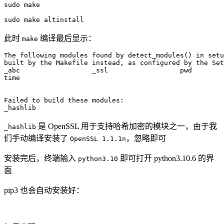
sudo
make
sudo
make
 altinstall
此时
编译最后显示：
make
The following modules found by detect_modules
(
)
in
 setu
built by the Makefile instead, as configured by the Set
_abc                  _ssl                  
pwd
time
Failed to build these modules:

_hashlib  
是 OpenSSL 用于支持哈希加密的模块之一，由于我
_hashlib
们手动编译安装了
，忽略即可
OpenSSL 1.1.1n
安装完后，终端输入
即可打开 python3.10.6 的界
python3.10
面
pip3 也会自动安装好：