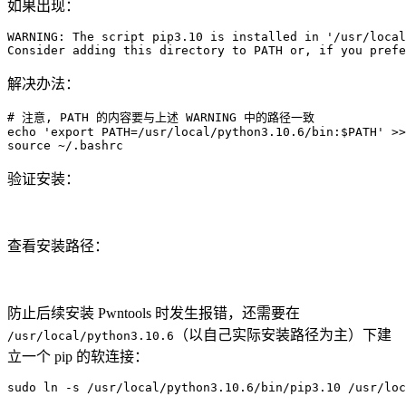
如果出现：
WARNING: The script pip3.10 is installed 
in
'/usr/local
Consider adding this directory to 
PATH
 or, 
if
 you prefe
解决办法：
# 注意, PATH 的内容要与上述 WARNING 中的路径一致
echo
'export PATH=/usr/local/python3.10.6/bin:$PATH'
>>
source
 ~/.bashrc
验证安装：
查看安装路径：
防止后续安装 Pwntools 时发生报错，还需要在
（以自己实际安装路径为主）下建
/usr/local/python3.10.6
立一个 pip 的软连接：
sudo
ln
-s
 /usr/local/python3.10.6/bin/pip3.10 /usr/loc