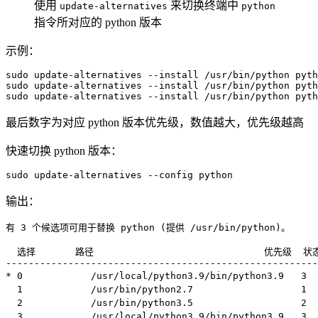
使用
来切换终端中
update-alternatives
python
指令所对应的 python 版本
示例：
sudo
 update-alternatives 
--install
 /usr/bin/python pyth
sudo
 update-alternatives 
--install
 /usr/bin/python pyth
sudo
 update-alternatives 
--install
 /usr/bin/python pyth
最后数字为对应 python 版本优先级，数值越大，优先级越高
快速切换 python 版本：
sudo
 update-alternatives 
--config
 python
输出：
有 
3
 个候选项可用于替换 python 
(
提供 /usr/bin/python
)
。

  选择       路径                              优先级  状态
-------------------------------------------------------
* 
0
            /usr/local/python3.9/bin/python3.9   
3
 
1
            /usr/bin/python2.7                   
1
 
2
            /usr/bin/python3.5                   
2
 
3
            /usr/local/python3.9/bin/python3.9   
3
 