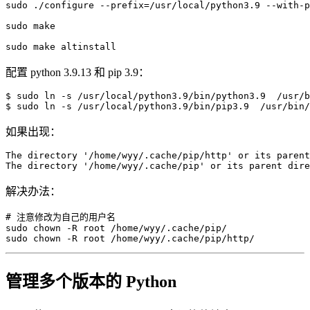
sudo
 ./configure 
--prefix
=
/usr/local/python3.9 --with-p
sudo
make
sudo
make
 altinstall
配置 python 3.9.13 和 pip 3.9：
$ 
sudo
ln
-s
 /usr/local/python3.9/bin/python3.9  /usr/b
$ 
sudo
ln
-s
 /usr/local/python3.9/bin/pip3.9  /usr/bin/
如果出现：
The directory 
'/home/wyy/.cache/pip/http'
 or its paren
The directory '
/home/wyy/.cache/pip
' or its parent dire
解决办法：
# 注意修改为自己的用户名
sudo
chown
-R
sudo
chown
-R
 root /home/wyy/.cache/pip/http/
管理多个版本的 Python