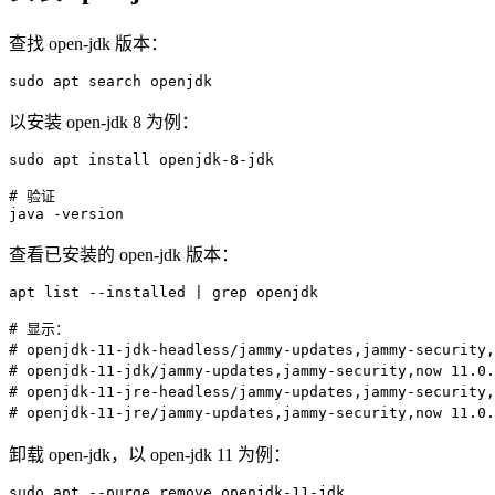
查找 open-jdk 版本：
sudo
apt
 search openjdk
以安装 open-jdk 8 为例：
sudo
apt
install
 openjdk-8-jdk

# 验证
java
-version
查看已安装的 open-jdk 版本：
apt
 list 
--installed
|
grep
 openjdk

# 显示：
# openjdk-11-jdk-headless/jammy-updates,jammy-securit
# openjdk-11-jdk/jammy-updates,jammy-security,now 11.
# openjdk-11-jre-headless/jammy-updates,jammy-securit
# openjdk-11-jre/jammy-updates,jammy-security,now 11
卸载 open-jdk，以 open-jdk 11 为例：
sudo
apt
--purge