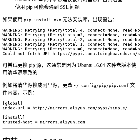
使用 pip 可能会遇到 SSL 问题
如果使用
无法安装库，出现警告：
pip install xxx
WARNING: Retrying 
(
Retry
(
total
=
4
, 
connect
=
None, 
read
=
No
WARNING: Retrying 
(
Retry
(
total
=
3
, 
connect
=
None, 
read
=
No
WARNING: Retrying 
(
Retry
(
total
=
2
, 
connect
=
None, 
read
=
No
WARNING: Retrying 
(
Retry
(
total
=
1
, 
connect
=
None, 
read
=
No
WARNING: Retrying 
(
Retry
(
total
=
0
, 
connect
=
None, 
read
=
No
Could not fetch URL https://pypi.tuna.tsinghua.edu.cn/s
可尝试更换 pip 源，这通常是因为 Ubuntu 16.04 这种老版本使
用清华源导致的
例如将清华源换成阿里源，更改
文
~/.config/pip/pip.conf
件内容，示例：
[
global
]
index-url 
=
 http://mirrors.aliyun.com/pypi/simple/

[
install
]
trusted-host 
=
 mirrors.aliyun.com