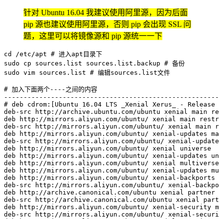
针对 Ubuntu 16.04 我建议使用阿里源，因为后面
pip 源也建议使用阿里源，否则 pip 会出现 SSL 问
题，这里可以将镜像源和 pip 源统一一下
cd
 /etc/apt 
# 进入apt目录下
sudo
cp
 sources.list sources.list.backup 
# 备份
sudo
vim
 sources.list 
# 编辑sources.list文件
# 加入下面两个----之间的内容
# deb cdrom:[Ubuntu 16.04 LTS _Xenial Xerus_ - Release
deb-src http://archive.ubuntu.com/ubuntu xenial main re
deb http://mirrors.aliyun.com/ubuntu/ xenial main restr
deb-src http://mirrors.aliyun.com/ubuntu/ xenial main r
deb http://mirrors.aliyun.com/ubuntu/ xenial-updates ma
deb-src http://mirrors.aliyun.com/ubuntu/ xenial-update
deb http://mirrors.aliyun.com/ubuntu/ xenial universe

deb http://mirrors.aliyun.com/ubuntu/ xenial-updates un
deb http://mirrors.aliyun.com/ubuntu/ xenial multiverse

deb http://mirrors.aliyun.com/ubuntu/ xenial-updates mu
deb http://mirrors.aliyun.com/ubuntu/ xenial-backports 
deb-src http://mirrors.aliyun.com/ubuntu/ xenial-backpo
deb http://archive.canonical.com/ubuntu xenial partner

deb-src http://archive.canonical.com/ubuntu xenial part
deb http://mirrors.aliyun.com/ubuntu/ xenial-security m
deb-src http://mirrors.aliyun.com/ubuntu/ xenial-securi