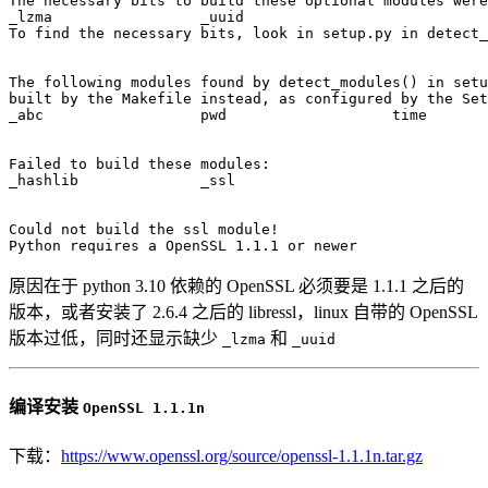
The necessary bits to build these optional modules were
_lzma                 _uuid                            
To 
find
 the necessary bits, 
look
in
 setup.py 
in
 detect_
The following modules found by detect_modules
(
)
in
 setu
built by the Makefile instead, as configured by the Set
_abc                  
pwd
time
Failed to build these modules:  

_hashlib              _ssl                             
Could not build the ssl module
!
Python requires a OpenSSL 
1.1
.1 or newer
原因在于 python 3.10 依赖的 OpenSSL 必须要是 1.1.1 之后的
版本，或者安装了 2.6.4 之后的 libressl，linux 自带的 OpenSSL
版本过低，同时还显示缺少
和
_lzma
_uuid
编译安装
OpenSSL 1.1.1n
下载：
https://www.openssl.org/source/openssl-1.1.1n.tar.gz