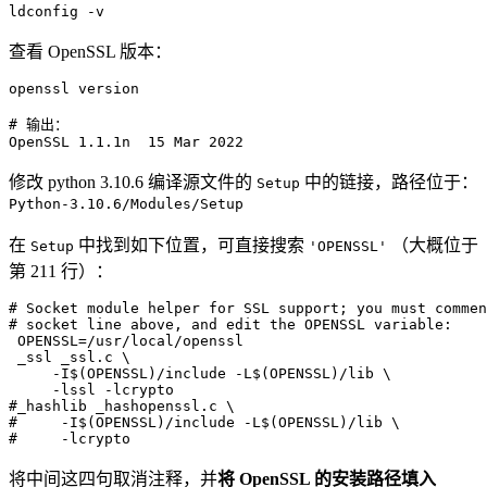
ldconfig 
-v
查看 OpenSSL 版本：
openssl version

# 输出：
OpenSSL 
1.1
.1n  
15
 Mar 
2022
修改 python 3.10.6 编译源文件的
中的链接，路径位于：
Setup
Python-3.10.6/Modules/Setup
在
中找到如下位置，可直接搜索
（大概位于
Setup
'OPENSSL'
第 211 行）：
# Socket module helper for SSL support; you must commen
# socket line above, and edit the OPENSSL variable:
OPENSSL
=
/usr/local/openssl

 _ssl _ssl.c 
\
     -I
$(
OPENSSL
)
/include -L
$(
OPENSSL
)
/lib 
\
-lssl
-lcrypto
#_hashlib _hashopenssl.c \
#     -I$(OPENSSL)/include -L$(OPENSSL)/lib \
#     -lcrypto
将中间这四句取消注释，并
将 OpenSSL 的安装路径填入