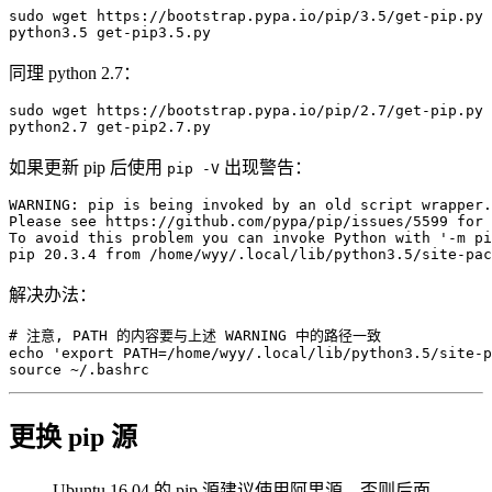
sudo
wget
 https://bootstrap.pypa.io/pip/3.5/get-pip.py 
python3.5 get-pip3.5.py
同理 python 2.7：
sudo
wget
 https://bootstrap.pypa.io/pip/2.7/get-pip.py 
python2.7 get-pip2.7.py
如果更新 pip 后使用
出现警告：
pip -V
WARNING: pip is being invoked by an old script wrapper.
Please see https://github.com/pypa/pip/issues/5599 
for
 
To avoid this problem you can invoke Python with 
'-m pi
pip 
20.3
.4 from /home/wyy/.local/lib/python3.5/site-pac
解决办法：
# 注意, PATH 的内容要与上述 WARNING 中的路径一致
echo
'export PATH=/home/wyy/.local/lib/python3.5/site-p
source
 ~/.bashrc
更换 pip 源
Ubuntu 16.04 的 pip 源建议使用阿里源，否则后面